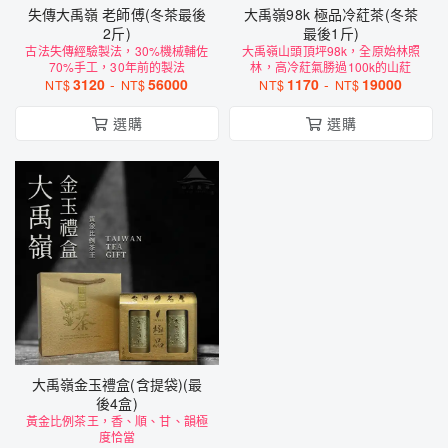
失傳大禹嶺 老師傅(冬茶最後
大禹嶺98k 極品冷葒茶(冬茶
2斤)
最後1斤)
古法失傳經驗製法，30%機械輔佐
大禹嶺山頭頂坪98k，全原始林照
70%手工，30年前的製法
林，高冷葒氣勝過100k的山葒
3120
-
56000
1170
-
19000
NT$
NT$
NT$
NT$
選購
選購
大禹嶺金玉禮盒(含提袋)(最
後4盒)
黃金比例茶王，香、順、甘、韻極
度恰當