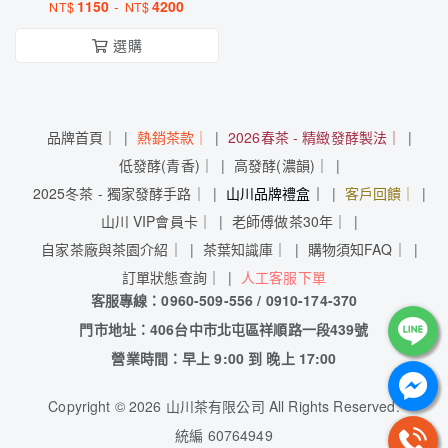
1150
-
4200
NT$
NT$
選購
品牌首頁｜
熱銷茶款｜
2026春茶 - 精緻發酵製法｜
低發酵(青香)｜
高發酵(濃韻)｜
2025冬茶 - 獨家發酵手路｜
山川品牌禮盒｜
客戶回饋｜
山川 VIP會員卡｜
老師傅做茶30年｜
自家茶廠與茶園介紹｜
茶葉知識庫｜
購物須知FAQ｜
訂單狀態查詢｜
人工客服下單
客服專線：0960-509-556 / 0910-174-370
門市地址：406台中市北屯區祥順路一段439號
營業時間：早上 9:00 到 晚上 17:00
Copyright
©
2026 山川茶有限公司 All Rights Reserved.
統編 60764949