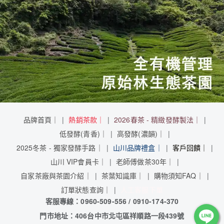
品牌首頁｜
熱銷茶款｜
2026春茶 - 精緻發酵製法｜
低發酵(青香)｜
高發酵(濃韻)｜
2025冬茶 - 獨家發酵手路｜
山川品牌禮盒｜
客戶回饋｜
山川 VIP會員卡｜
老師傅做茶30年｜
自家茶廠與茶園介紹｜
茶葉知識庫｜
購物須知FAQ｜
訂單狀態查詢｜
人工客服下單
客服專線：0960-509-556 / 0910-174-370
門市地址：406台中市北屯區祥順路一段439號