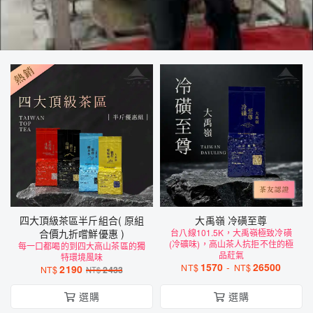
四大頂級茶區半斤組合( 原組
大禹嶺 冷磺至尊
合價九折嚐鮮優惠 )
台八線101.5K，大禹嶺極致冷磺
(冷礦味)，高山茶人抗拒不住的極
每一口都喝的到四大高山茶區的獨
品葒氣
特環境風味
1570
-
26500
NT$
NT$
2190
NT$
2433
NT$
選購
選購