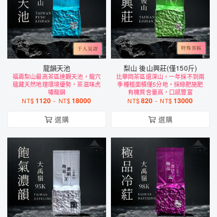
龍韻天池
梨山 後山興莊(僅150斤)
福壽梨山最高茶區達觀天池，龍穴
比華岡茶區還深山，一年採不到兩
蘊藏天然地理環境優勢，茶滋味虎
季種植面積僅5分地，採綠肥施肥
嘯龍韻
有機質含量高，口感豐富
1120
-
18000
820
-
13000
NT$
NT$
NT$
NT$
選購
選購