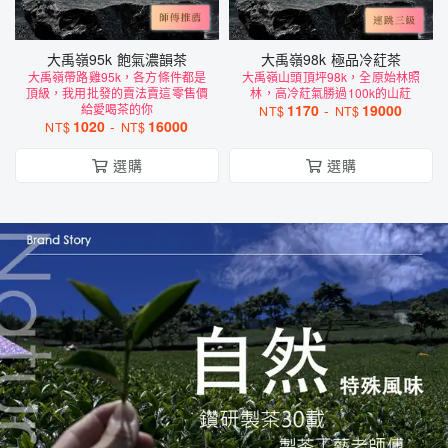
大禹嶺95k 飽氣濃韻茶
大禹嶺98k 極品冷葒茶
大禹嶺帶路雞95k，各方條件都是
大禹嶺山頭頂坪98k，全原始林照
頂級，我用批發的賣法賣這零售價
林，高冷葒氣勝過100k的山葒
給愛喝茶的你
1170
-
19000
NT$
NT$
1020
-
16000
NT$
NT$
選購
選購