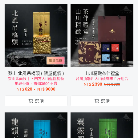
梨山 北風吊橋頭 ( 限量低價 )
山川精緻茶伴禮盒
梨山北面殺手，四方大山遮陰獨特
台灣頂端四大山頭風味半斤組合
地理茶園，市價3600不賣
2390
NT$
3980
NT$
620
-
9000
NT$
NT$
選購
選購