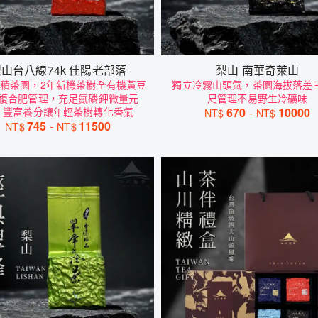
山台八線74k 佳陽老部落
梨山 南華奇萊山
積茶園，2年新欉茶樹全有機黃豆
獨立冷霧山頭氣，茶園海拔落差
複合肥管理，充足氮磷鉀微量元
尺管理不易野生冷礦味
，豐富養分讓年輕茶樹轉化香氣
670
-
10000
NT$
NT$
745
-
11500
NT$
NT$