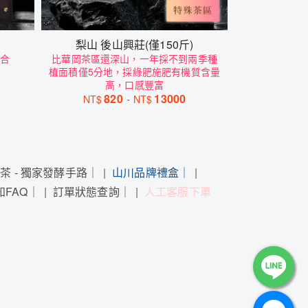
梨山 後山興莊(僅150斤)
合
比華岡茶區還深山，一年採不到兩季種
植面積僅5分地，採綠肥施肥有機質含量
高，口感豐富
820
-
13000
NT$
NT$
冬茶 - 獨家發酵手路｜
山川品牌禮盒｜
知FAQ｜
訂單狀態查詢｜
人工客服下單