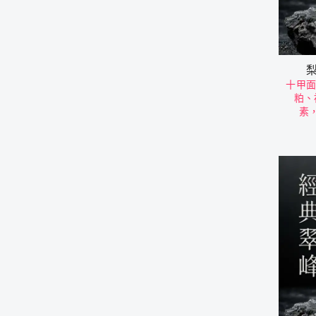
梨
十甲面
粕、
素