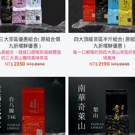
三大茶區優惠組合( 原組合價
四大頂級茶區半斤組合( 原
九折嚐鮮優惠 )
九折嚐鮮優惠 )
私房組合，跳級口感喝到超越價值
每一口都喝的到四大高山茶區的
的三大高山獨特風味茶區
境風味
2350
2190
NT$
2610
NT$
2433
NT$
NT$