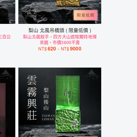
梨山 北風吊橋頭 ( 限量低價 )
三百公
梨山北面殺手，四方大山遮陰獨特地理
茶園，市價3600不賣
620
-
9000
NT$
NT$