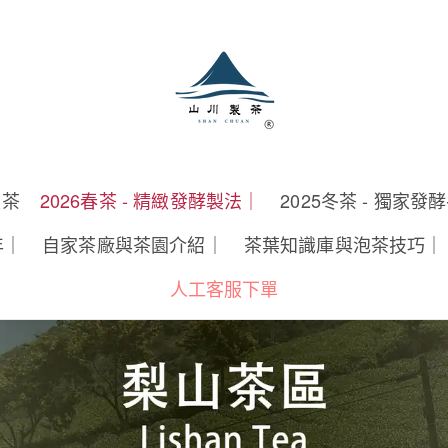
製茶
2026春茶 - 精緻發酵製法｜
2025冬茶 - 獨家發
年｜
自家茶廠與茶園介紹｜
茶葉知識庫與泡茶技巧｜
人工客服下單