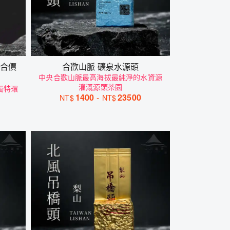
組合價
合歡山脈 礦泉水源頭
中央合歡山脈最高海拔最純淨的水資源
灌溉源頭茶園
獨特環
1400
-
23500
NT$
NT$