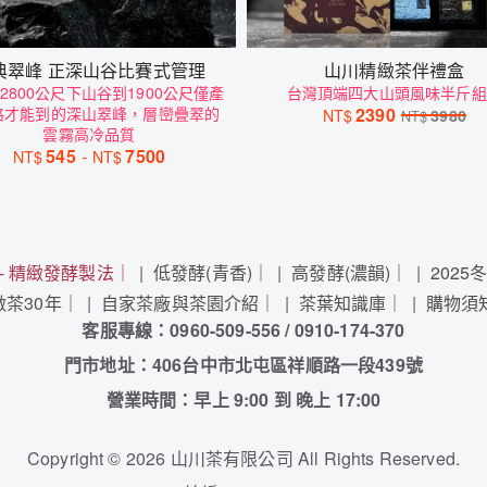
典翠峰 正深山谷比賽式管理
山川精緻茶伴禮盒
2800公尺下山谷到1900公尺僅產
台灣頂端四大山頭風味半斤組
路才能到的深山翠峰，層巒疊翠的
2390
NT$
3980
NT$
雲霧高冷品質
545
-
7500
NT$
NT$
 - 精緻發酵製法｜
低發酵(青香)｜
高發酵(濃韻)｜
2025
茶30年｜
自家茶廠與茶園介紹｜
茶葉知識庫｜
購物須
客服專線：0960-509-556 / 0910-174-370
門市地址：406台中市北屯區祥順路一段439號
營業時間：早上 9:00 到 晚上 17:00
Copyright
©
2026 山川茶有限公司 All Rights Reserved.