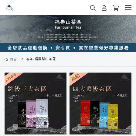
春茶-福壽梨山茶區
首頁