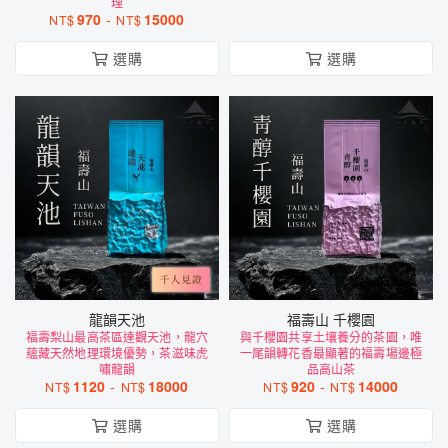
理
970
-
15000
NT$
NT$
選購
選購
龍韻天池
福壽山 千櫻園
福壽梨山最高茶區達觀天池，龍穴
與千櫻園共享土壤養分的茶園，唯
蘊藏天然地理環境優勢，茶滋味虎
一尾韻轉花香最顯著的福壽場邊極
嘯龍韻
品高山茶
1120
-
18000
920
-
14000
NT$
NT$
NT$
NT$
選購
選購