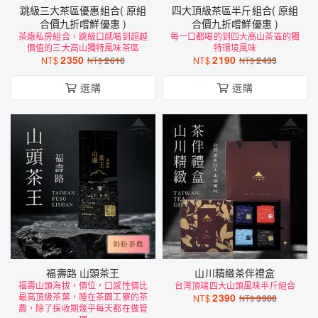
跳級三大茶區優惠組合( 原組
四大頂級茶區半斤組合( 原組
合價九折嚐鮮優惠 )
合價九折嚐鮮優惠 )
茶廠私房組合，跳級口感喝到超越
每一口都喝的到四大高山茶區的獨
價值的三大高山獨特風味茶區
特環境風味
2350
2190
NT$
2610
NT$
2433
NT$
NT$
選購
選購
福壽路 山頭茶王
山川精緻茶伴禮盒
福壽山頭海拔，價位，口感性價比
台灣頂端四大山頭風味半斤組合
最高頂級茶葉，睡在茶園工寮的茶
2390
NT$
3980
NT$
農，除了採收期幾乎每天都在做管