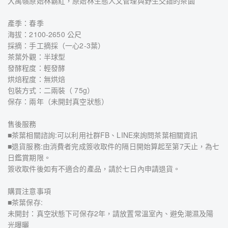
大禹嶺原始林霸葒，原始林生態人文管理與野生交錯的茶園
產季：春季
海拔：2100-2650 公尺
採摘：手工摘採（一心2-3葉）
茶葉外觀：半球型
發酵程度：輕發酵
烘焙程度：無烘焙
包裝方式：二兩裝（ 75g）
保存：兩年（未開封真空狀態）
售後服務
■茶葉相關諮詢:可以利用社群FB、LINE來詢問茶葉相關資訊
■退貨服務:由消費者完成簽收取件的隔日開始算起至第7天止，為七
日鑑賞期限。
簽收取件後如有不適合的產品，請於七日內申請退貨。
購買注意事項
■茶葉保存:
未開封：真空狀態下可保存2年，請放置常溫室內、避免潮濕及陽
光曝曬