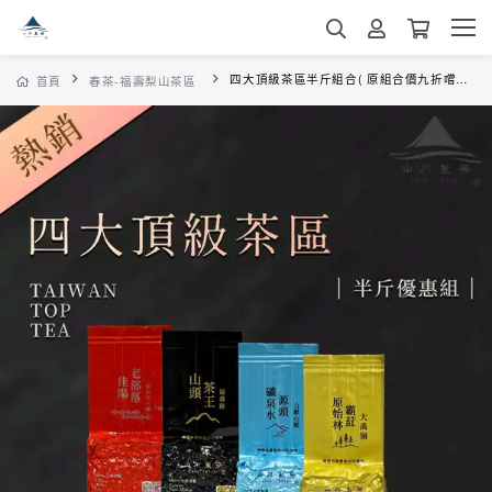
四大頂級茶區半斤組合( 原組合價九折嚐鮮優惠 )
首頁
春茶-福壽梨山茶區