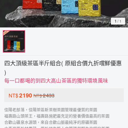
1
/
1
四大頂級茶區半斤組合( 原組合價九折嚐鮮優惠
)
每一口都喝的到四大高山茶區的獨特環境風味
2190
NT$
2433
NT$
佳陽老部落，佳陽茶區新茶樹茶園管理最優質的茶園
福壽路山頭茶王，福壽路施肥最充足的營養價值最高的茶園
合歡山礦泉水源頭，來自合歡山脈最純淨的原礦茶園