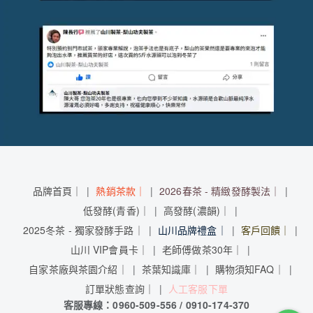
品牌首頁｜
熱銷茶款｜
2026春茶 - 精緻發酵製法｜
低發酵(青香)｜
高發酵(濃韻)｜
2025冬茶 - 獨家發酵手路｜
山川品牌禮盒｜
客戶回饋｜
山川 VIP會員卡｜
老師傅做茶30年｜
自家茶廠與茶園介紹｜
茶葉知識庫｜
購物須知FAQ｜
訂單狀態查詢｜
人工客服下單
客服專線：0960-509-556 / 0910-174-370