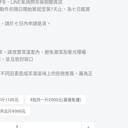
FB、LINE來詢問茶葉相關資訊
收取件的隔日開始算起至第7天止，為七日鑑賞
品，請於七日內申請退貨。
年，請放置常溫室內、避免潮濕及陽光曝曬
畢，並且密封袋口
因不同因素造成茶湯滋味上的些微差異，屬為正
斤1120元
8包共一斤2000元(直接免運)
包共五斤9000元
+