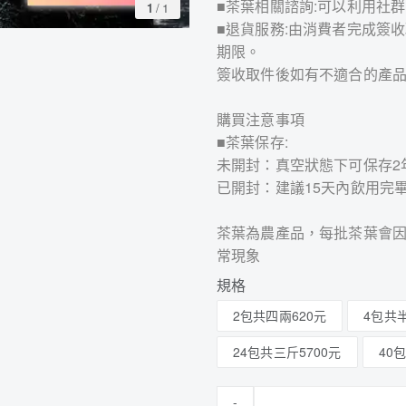
■茶葉相關諮詢:可以利用社群
1
/
1
■退貨服務:由消費者完成簽
期限。
簽收取件後如有不適合的產
購買注意事項
■茶葉保存:
未開封：真空狀態下可保存2
已開封：建議15天內飲用完
茶葉為農產品，每批茶葉會
常現象
規格
2包共四兩620元
4包共半
24包共三斤5700元
40
-