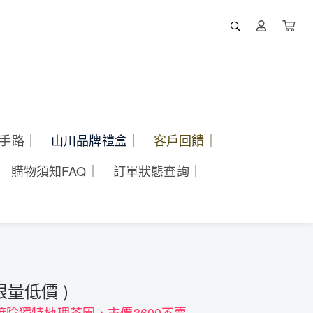
酵手路｜
山川品牌禮盒｜
客戶回饋｜
購物須知FAQ｜
訂單狀態查詢｜
限量低價 )
陰獨特地理茶園，市價3600不賣