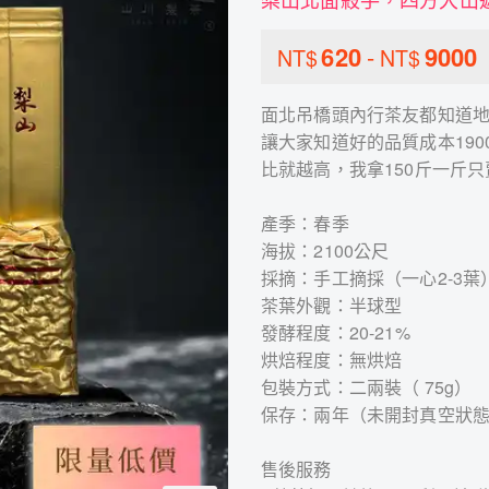
620
-
9000
NT$
NT$
面北吊橋頭內行茶友都知道
讓大家知道好的品質成本190
比就越高，我拿150斤一斤
產季：春季
海拔：2100公尺
採摘：手工摘採（一心2-3葉
茶葉外觀：半球型
發酵程度：20-21%
烘焙程度：無烘焙
包裝方式：二兩裝（ 75g）
保存：兩年（未開封真空狀
售後服務