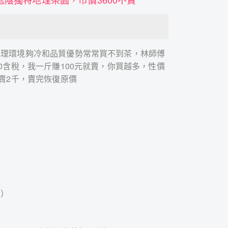
地理環境夠冷和品質優勢常常買不到茶，林師傅
0含稅，我一斤賺100元就賣，你買越多，性價
只賣2千，賣完恢復原價
）
態）