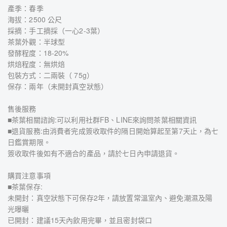
產季：春季
海拔：2500 公尺
採摘：手工摘採（一心2-3葉）
茶葉外觀：半球型
發酵程度：18-20%
烘焙程度：無烘焙
包裝方式：二兩裝（ 75g）
保存：兩年（未開封真空狀態）
售後服務
■茶葉相關諮詢:可以利用社群FB、LINE來詢問茶葉相關資訊
■退貨服務:由消費者完成簽收取件的隔日開始算起至第7天止，為七
日鑑賞期限。
簽收取件後如有不適合的產品，請於七日內申請退貨。
購買注意事項
■茶葉保存:
未開封：真空狀態下可保存2年，請放置常溫室內、避免潮濕及陽
光曝曬
已開封：建議15天內飲用完畢，並且密封袋口