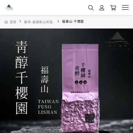
福壽山 千櫻園
首頁
春茶-福壽梨山茶區