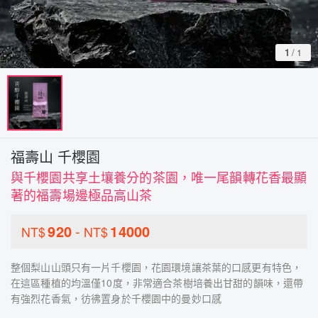
1
/
1
福壽山 千櫻園
與千櫻園共享土壤養分的茶園，唯一尾韻轉花香最顯
著的福壽場邊極品高山茶
920
-
14000
NT$
NT$
整個梨山山頭只有一片千櫻園，花園環境讓茶葉的口感更有特色，
在這區種植的均溫僅10度，非常適合茶樹培養出甘甜的韻味，還帶
有強烈花香氣，彷彿置身於千櫻園中的曼妙口感