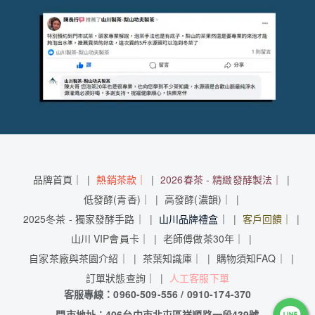
品牌首頁｜
熱銷茶款｜
2026春茶 - 精緻發酵製法｜
低發酵(青香)｜
高發酵(濃韻)｜
2025冬茶 - 獨家發酵手路｜
山川品牌禮盒｜
客戶回饋｜
山川 VIP會員卡｜
老師傅做茶30年｜
自家茶廠與茶園介紹｜
茶葉知識庫｜
購物須知FAQ｜
訂單狀態查詢｜
人工客服下單
客服專線：0960-509-556 / 0910-174-370
門市地址：406台中市北屯區祥順路一段439號