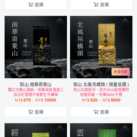
選購
選購
梨山 南華奇萊山
梨山 北風吊橋頭 ( 限量低價 )
獨立冷霧山頭氣，茶園海拔落差三
梨山北面殺手，四方大山遮陰獨特
百公尺管理不易野生冷礦味
地理茶園，市價3600不賣
670
-
10000
620
-
9000
NT$
NT$
NT$
NT$
選購
選購