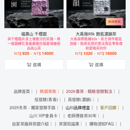
福壽山 千櫻園
大禹嶺95k 飽氣濃韻茶
與千櫻園共享土壤養分的茶園，唯
大禹嶺帶路雞95k，各方條件都是
一尾韻轉花香最顯著的福壽場邊極
頂級，我用批發的賣法賣這零售價
品高山茶
給愛喝茶的你
920
-
14000
1020
-
16000
NT$
NT$
NT$
NT$
選購
選購
品牌首頁｜
熱銷茶款｜
2026春茶 - 精緻發酵製法｜
低發酵(青香)｜
高發酵(濃韻)｜
2025冬茶 - 獨家發酵手路｜
山川品牌禮盒｜
客戶回饋｜
山川 VIP會員卡｜
老師傅做茶30年｜
自家茶廠與茶園介紹｜
茶葉知識庫｜
購物須知FAQ｜