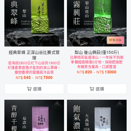
經典翠峰 正深山谷比賽式管
梨山 後山興莊(僅150斤)
理
比華岡茶區還深山，一年採不到兩
季種植面積僅5分地，採綠肥施肥
從海拔2800公尺下山谷到1900公
有機質含量高，口感豐富
尺僅產業道路才能到的深山翠峰，
820
-
13000
NT$
NT$
層巒疊翠的雲霧高冷品質
545
-
7500
NT$
NT$
選購
選購