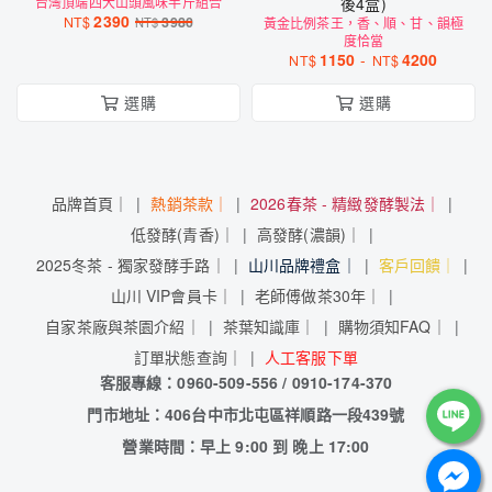
台灣頂端四大山頭風味半斤組合
後4盒)
2390
NT$
3980
NT$
黃金比例茶王，香、順、甘、韻極
度恰當
1150
-
4200
NT$
NT$
選購
選購
品牌首頁｜
熱銷茶款｜
2026春茶 - 精緻發酵製法｜
低發酵(青香)｜
高發酵(濃韻)｜
2025冬茶 - 獨家發酵手路｜
山川品牌禮盒｜
客戶回饋｜
山川 VIP會員卡｜
老師傅做茶30年｜
自家茶廠與茶園介紹｜
茶葉知識庫｜
購物須知FAQ｜
訂單狀態查詢｜
人工客服下單
客服專線：0960-509-556 / 0910-174-370
門市地址：406台中市北屯區祥順路一段439號
營業時間：早上 9:00 到 晚上 17:00