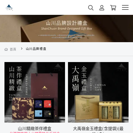
山川品牌禮盒
首頁
山川精緻茶伴禮盒
大禹嶺金玉禮盒(含提袋)(最