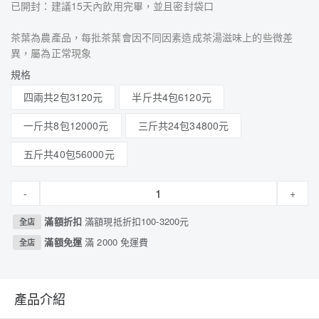
已開封：建議15天內飲用完畢，並且密封袋口
茶葉為農產品，每批茶葉會因不同因素造成茶湯滋味上的些微差
異，屬為正常現象
規格
四兩共2包3120元
半斤共4包6120元
一斤共8包12000元
三斤共24包34800元
五斤共40包56000元
-
+
滿額折扣
滿額現抵折扣100-3200元
全店
滿額免運
滿 2000 免運費
全店
產品介紹