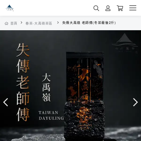
失傳大禹嶺 老師傅(冬茶最後2斤)
首頁
春茶-大禹嶺茶區