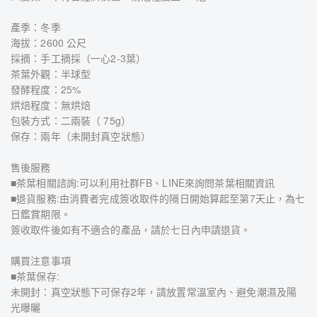
產季：冬季
海拔：2600 公尺
採摘：手工摘採（一心2-3葉）
茶葉外觀：半球型
發酵程度：25%
烘焙程度：無烘焙
包裝方式：二兩裝（ 75g）
保存：兩年（未開封真空狀態）
售後服務
■茶葉相關諮詢:可以利用社群FB、LINE來詢問茶葉相關資訊
■退貨服務:由消費者完成簽收取件的隔日開始算起至第7天止，為七
日鑑賞期限。
簽收取件後如有不適合的產品，請於七日內申請退貨。
購買注意事項
■茶葉保存:
未開封：真空狀態下可保存2年，請放置常溫室內、避免潮濕及陽
光曝曬