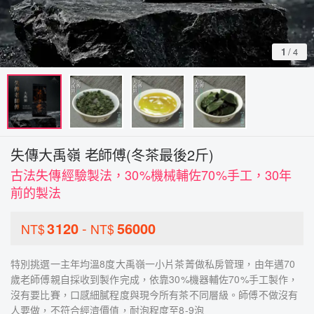
1
/
4
失傳大禹嶺 老師傅(冬茶最後2斤)
古法失傳經驗製法，30%機械輔佐70%手工，30年
前的製法
3120
-
56000
NT$
NT$
特別挑選一主年均溫8度大禹嶺一小片茶菁做私房管理，由年邁70
歲老師傅親自採收到製作完成，依靠30%機器輔佐70%手工製作，
沒有要比賽，口感細膩程度與現今所有茶不同層級。師傅不做沒有
人要做，不符合經濟價值，耐泡程度至8-9泡